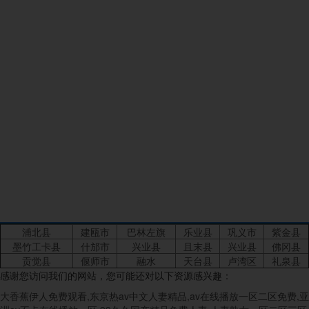
2023-8
主要原因就是集裝箱式活動房的美觀性更強，在功能特性方
面達到更好標準，自然應用就得到全面推廣，而且其安全性
和功能性更好，下面...
活動板房價格大概多少錢？受哪些因素影...
01
首活動板房具有安裝靈活使用功能強等優(yōu)勢，在生活工
2023-8
作等不同環(huán)境中，都具有非常好的使用效果，目前應用
也得到全面推廣，如果想要選擇合適的活動板房，除了關注
其質(zhì)量和功能之外，還需...
浦北县
建瓯市
巴林左旗
乐业县
巩义市
紫金县
墨竹工卡县
什邡市
兴业县
且末县
兴业县
佛冈县
贡觉县
偃师市
融水
天台县
卢湾区
礼泉县
感谢您访问我们的网站，您可能还对以下资源感兴趣：
大香蕉伊人免费观看,东京热av中文人妻精品,av在线播放一区二区免费,亚