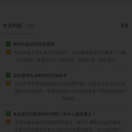
常見問題
更多
/
FAQ
崗亭的款式與造型選擇
崗亭作為工作人員工作的地方，它的選擇是非常的重要，一個
款式新穎、氣質(zhì)不凡的崗亭，能夠反映一個的單位、...
如何選擇合適耐用的治安崗亭
公安崗亭不僅是維護城市治安的警示點，也是必不可少的公安
環(huán)節(jié)。每個城市的公共安全都是在不同的地區(qū)
和崗位...
集裝箱式活動房很好用嗎？為什么應用廣泛？
之所以集裝箱式活動房應用廣泛，替代了傳統(tǒng)的板房，
主要原因就是集裝箱式活動房的美觀性更強，在功能特性方...