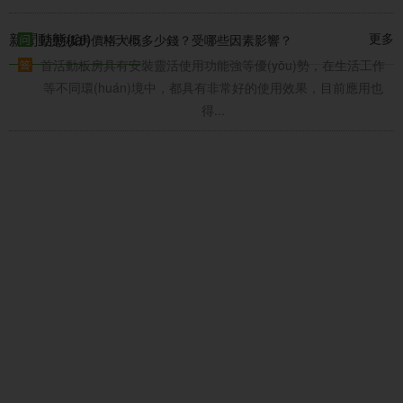
新聞動態(tài)
更多
/
活動板房價格大概多少錢？受哪些因素影響？
NEWS
首活動板房具有安裝靈活使用功能強等優(yōu)勢，在生活工作
崗亭的款式與造型選擇
等不同環(huán)境中，都具有非常好的使用效果，目前應用也
01
得...
崗亭作為工作人員工作的地方，它的選擇是非常的重要，一
2023-9
個款式新穎、氣質(zhì)不凡的崗亭，能夠反映一個的單位、
社區(qū)的形象。1、首先映入我們眼簾的就是崗亭的外觀，
所以崗亭的款式和材質(zhì)...
如何選擇合適耐用的治安崗亭
01
公安崗亭不僅是維護城市治安的警示點，也是必不可少的公
2023-9
安環(huán)節(jié)。每個城市的公共安全都是在不同的地區
(qū)和崗位系統(tǒng)中建立起來的。公安崗亭的安全制度不
僅便于工作，而且在美化城市方面發(fā)...
集裝箱式活動房很好用嗎？為什么應用廣...
01
之所以集裝箱式活動房應用廣泛，替代了傳統(tǒng)的板房，